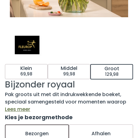
Klein
Middel
Groot
69,98
99,98
129,98
Bijzonder royaal
Pak groots uit met dit indrukwekkende boeket,
speciaal samengesteld voor momenten waarop
alleen het allermooiste goed genoeg is. Met een
Lees meer
weelderige mix van hoogwaardige, dagverse
Kies je bezorgmethode
bloemen straalt dit boeket luxe, kracht en
elegantie uit. Perfect om iemand te bedanken, te
Bezorgen
Afhalen