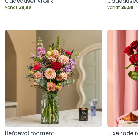
Cadeauset Vrolijk
Cadeauset 
vanaf
39,98
vanaf
35,98
Liefdevol moment
Luxe rode 