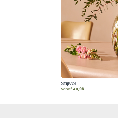
Stijlvol
vanaf
40,98