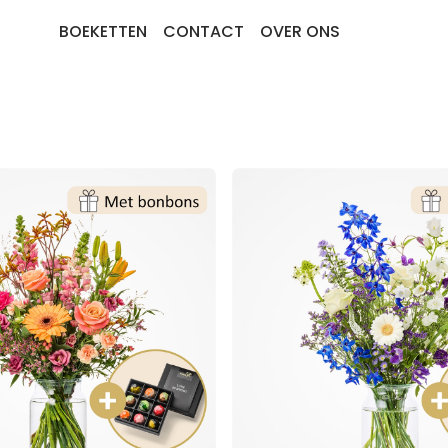
BOEKETTEN
CONTACT
OVER ONS
BEDANKT EN ZOMAAR
BESTSELLERS
BETERSCHAP EN STERKTE
PLANTEN
PLUK EN VELDBOEKETTEN
ROZEN
ROUW EN CONDOLEANCE
LUXE-CADEAUBOEKETTEN
VERJAARDAG EN FELICITATIE
MEEST DUURZAME KEUZE