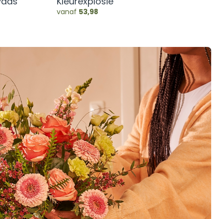
vaas
Kleurexplosie
vanaf
53,98