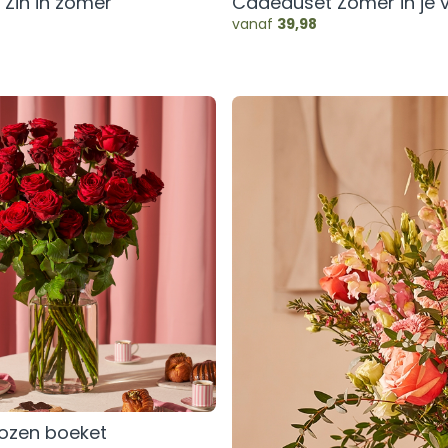
Zin in zomer
Cadeauset Zomer in je 
vanaf
39,98
rozen boeket