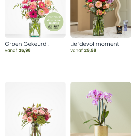
Groen Gekeurd
Liefdevol moment
gerbera boeket
vanaf
25,98
vanaf
29,98