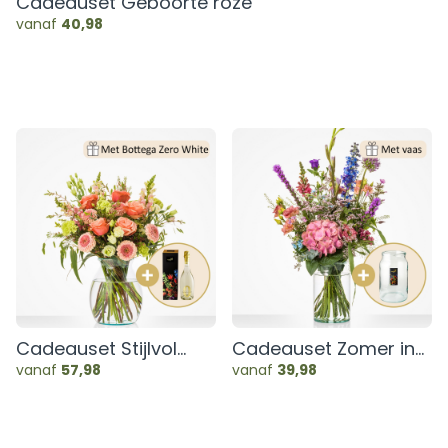
Cadeauset Geboorte roze
vanaf
40,98
Cadeauset Stijlvol
Cadeauset Zomer in
genieten
je vaas
vanaf
57,98
vanaf
39,98