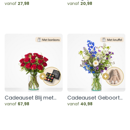
vanaf
27,98
vanaf
20,98
Cadeauset Blij met
Cadeauset Geboorte
jou
blauw
vanaf
67,98
vanaf
40,98